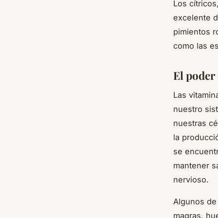
Los cítrico
excelente d
pimientos r
como las es
El poder 
Las vitamin
nuestro sis
nuestras cél
la producci
se encuentr
mantener sa
nervioso.
Algunos de 
magras, hue