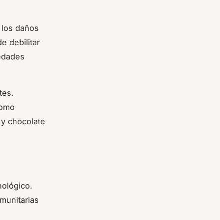
 los daños
e debilitar
edades
tes.
como
 y chocolate
nológico.
munitarias