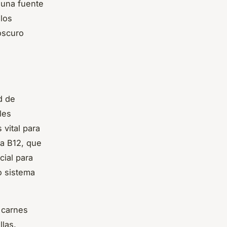
 una fuente
 los
 oscuro
d de
les
 vital para
na B12, que
cial para
o sistema
 carnes
llas.