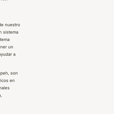
de nuestro
un sistema
stema
ener un
ayudar a
mpeh, son
ricos en
nales
a,