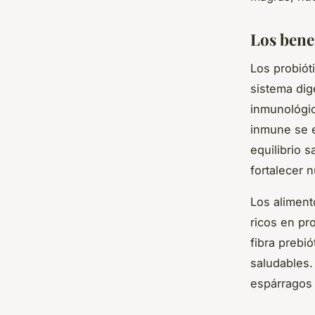
Los benef
Los probiót
sistema dig
inmunológi
inmune se e
equilibrio 
fortalecer 
Los aliment
ricos en pr
fibra prebió
saludables.
espárragos 