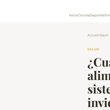
Inicio
Cocina
Deportes
Fin
Accueil
›
Salud
SALUD
¿Cuá
alim
sis
invi