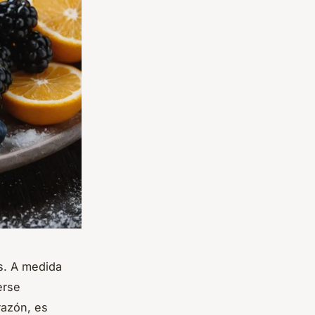
s. A medida
erse
razón, es