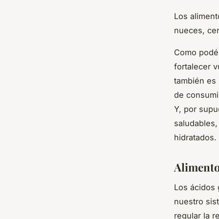
Los aliment
nueces, cer
Como podéis
fortalecer 
también es 
de consumir
Y, por supu
saludables,
hidratados.
Alimento
Los ácidos
nuestro sis
regular la 