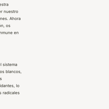
estra
er nuestro
ones. Ahora
ón, os
 inmune en
el sistema
los blancos,
s
idantes, lo
s radicales