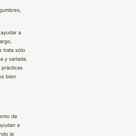
legumbres,
 ayudar a
argo,
 trata sólo
a y variada.
 prácticas
os bien
ento de
 ayudan a
ndo la