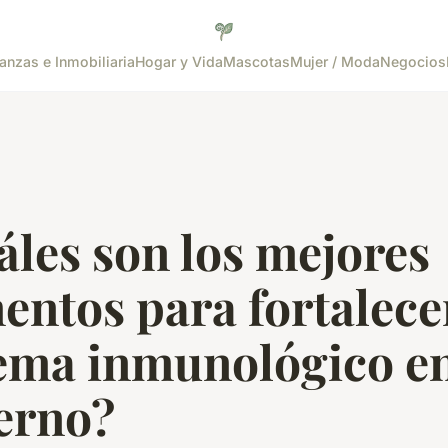
anzas e Inmobiliaria
Hogar y Vida
Mascotas
Mujer / Moda
Negocios
les son los mejores
entos para fortalece
tema inmunológico e
erno?