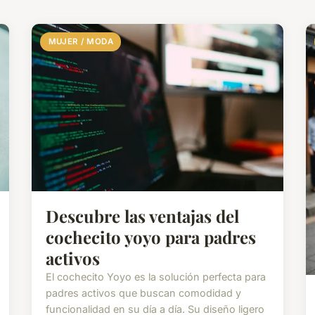
MUJER / MODA
Descubre las ventajas del
cochecito yoyo para padres
activos
El cochecito Yoyo es la solución perfecta para
padres activos que buscan comodidad y
funcionalidad en su día a día. Su diseño ligero