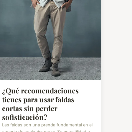
¿Qué recomendaciones
tienes para usar faldas
cortas sin perder
sofisticación?
Las faldas son una prenda fundamental en el
armario de cualquier mujer. Su versatilidad y