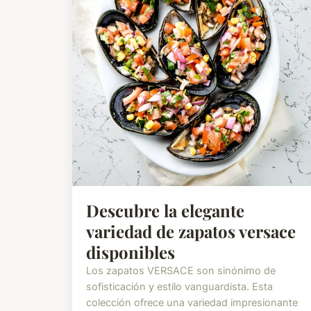
Descubre la elegante
variedad de zapatos versace
disponibles
Los zapatos VERSACE son sinónimo de
sofisticación y estilo vanguardista. Esta
colección ofrece una variedad impresionante