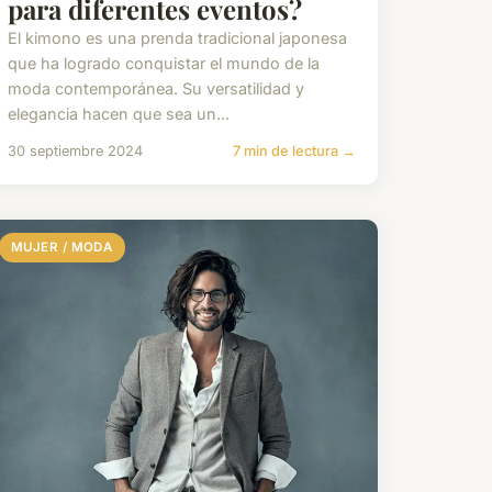
para diferentes eventos?
El kimono es una prenda tradicional japonesa
que ha logrado conquistar el mundo de la
moda contemporánea. Su versatilidad y
elegancia hacen que sea un...
30 septiembre 2024
7 min de lectura →
MUJER / MODA